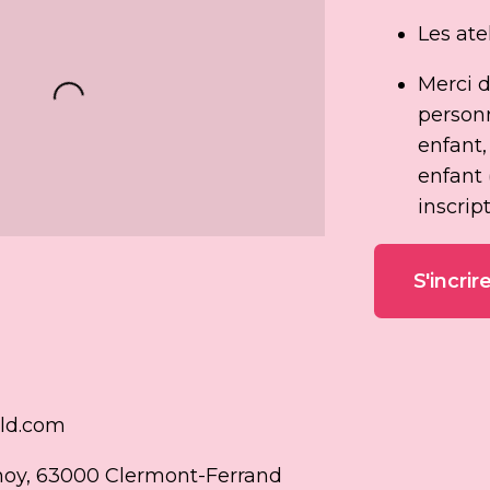
Les ate
Merci d
Loading...
personn
enfant,
enfant 
inscrip
S'incrir
ld.com
oy, 63000 Clermont-Ferrand